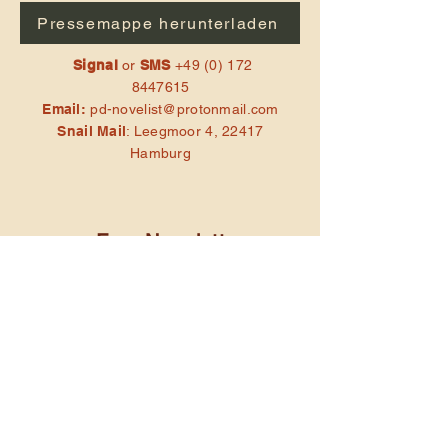
Pressemappe herunterladen
Signal
or
SMS
+49 (0) 172
8447615
Email:
pd-novelist@protonmail.com
Snail Mail
: Leegmoor 4, 22417
Hamburg
Free Newsletter
Subscription
Get a free copy of the first
chapter (German or
English) of The G.O.D.
Machine!
Subscribe