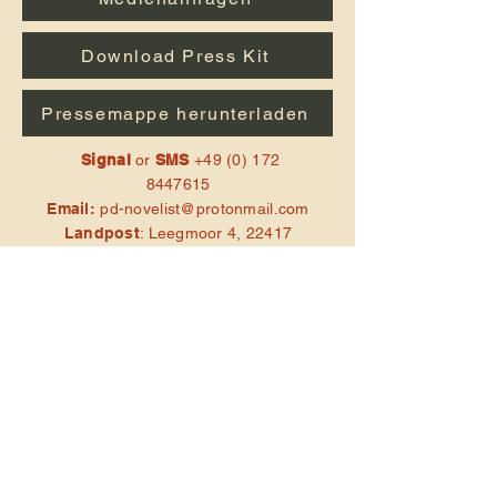
Download Press Kit
Pressemappe herunterladen
Signal
or
SMS
+49 (0) 172
8447615
Email:
pd-novelist@protonmail.com
Landpost
: Leegmoor 4, 22417
Hamburg
Newsletter
abonnieren
Holen Sie sich eine
kostenlose Kopie des ersten
Kapitels (auf Deutsch oder
Englisch) von „The G.O.D.